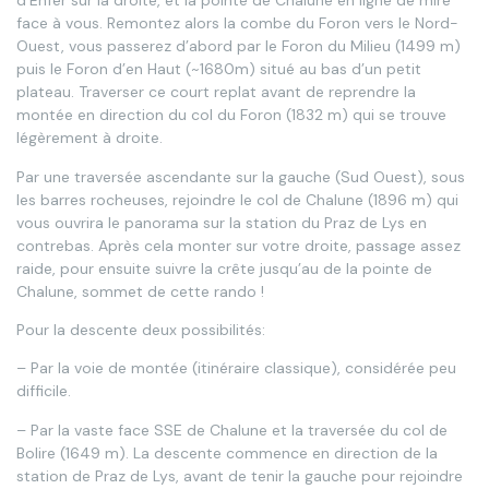
d’Enfer sur la droite, et la pointe de Chalune en ligne de mire
face à vous. Remontez alors la combe du Foron vers le Nord-
Ouest, vous passerez d’abord par le Foron du Milieu (1499 m)
puis le Foron d’en Haut (~1680m) situé au bas d’un petit
plateau. Traverser ce court replat avant de reprendre la
montée en direction du col du Foron (1832 m) qui se trouve
légèrement à droite.
Par une traversée ascendante sur la gauche (Sud Ouest), sous
les barres rocheuses, rejoindre le col de Chalune (1896 m) qui
vous ouvrira le panorama sur la station du Praz de Lys en
contrebas. Après cela monter sur votre droite, passage assez
raide, pour ensuite suivre la crête jusqu’au de la pointe de
Chalune, sommet de cette rando !
Pour la descente deux possibilités:
– Par la voie de montée (itinéraire classique), considérée peu
difficile.
– Par la vaste face SSE de Chalune et la traversée du col de
Bolire (1649 m). La descente commence en direction de la
station de Praz de Lys, avant de tenir la gauche pour rejoindre